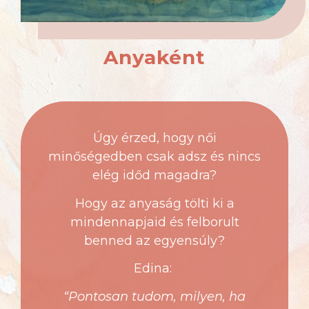
Anyaként
Úgy érzed, hogy női
minőségedben csak adsz és nincs
elég időd magadra?
Hogy az anyaság tölti ki a
mindennapjaid és felborult
benned az egyensúly?
Edina:
“Pontosan tudom, milyen, ha