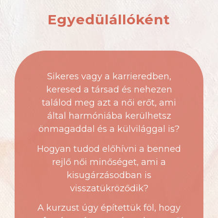
Egyedülállóként
Sikeres vagy a karrieredben,
keresed a társad és nehezen
találod meg azt a női erőt, ami
által harmóniába kerülhetsz
önmagaddal és a külvilággal is?
Hogyan tudod előhívni a benned
rejlő női minőséget, ami a
kisugárzásodban is
visszatükröződik?
A kurzust úgy építettük föl, hogy