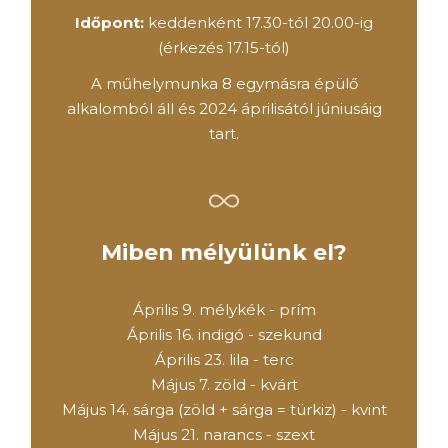
Időpont:
keddenként 17.30-tól 20.00-ig
(érkezés 17.15-tól)
A műhelymunka 8 egymásra épülő
alkalomból áll és 2024 áprilisától júniusáig
tart.
Miben mélyülünk el?
Április 9. mélykék - prím
Április 16. indigó - szekund
Április 23. lila - terc
Május 7. zöld - kvárt
Május 14. sárga (zöld + sárga = türkiz) - kvint
Május 21. narancs - szext