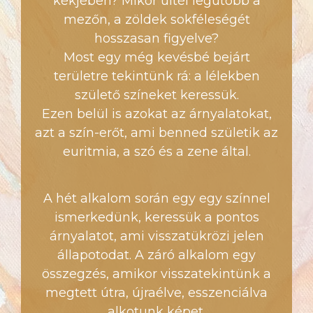
kékjében? Mikor ültél legutóbb a
mezőn, a zöldek sokféleségét
hosszasan figyelve?
Most egy még kevésbé bejárt
területre tekintünk rá: a lélekben
születő színeket keressük.
Ezen belül is azokat az árnyalatokat,
azt a szín-erőt, ami benned születik az
euritmia, a szó és a zene által.
A hét alkalom során egy egy színnel
ismerkedünk, keressük a pontos
árnyalatot, ami visszatükrözi jelen
állapotodat. A záró alkalom egy
összegzés, amikor visszatekintünk a
megtett útra, újraélve, esszenciálva
alkotunk képet.