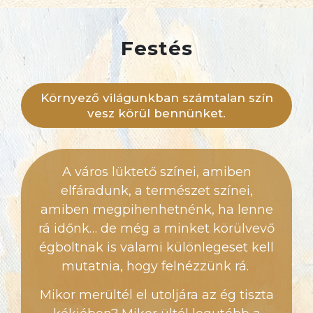
Festés
Környező világunkban számtalan szín
vesz körül bennünket.
A város lüktető színei, amiben
elfáradunk, a természet színei,
amiben megpihenhetnénk, ha lenne
rá időnk… de még a minket körülvevő
égboltnak is valami különlegeset kell
mutatnia, hogy felnézzünk rá.
Mikor merültél el utoljára az ég tiszta