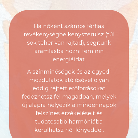
Ha nőként számos férfias
tevékenységbe kényszerülsz (túl
sok teher van rajtad), segítünk
áramlásba hozni feminin
energiáidat.
A színminőségek és az egyedi
mozdulatok átélésével olyan
eddig rejtett erőforrásokat
fedezhetsz fel magadban, melyek
új alapra helyezik a mindennapok
felszínes érzékeléseit és
tudatosabb harmóniába
kerülhetsz női lényeddel.