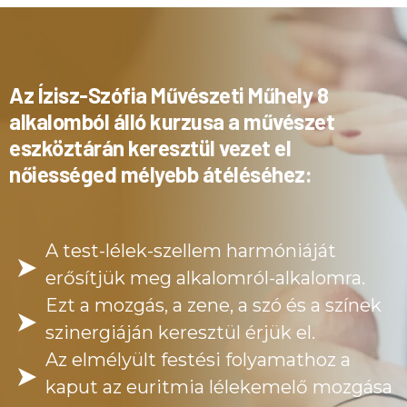
Az Ízisz-Szófia Művészeti Műhely 8
alkalomból álló kurzusa a művészet
eszköztárán keresztül vezet el
nőiességed mélyebb átéléséhez:
A test-lélek-szellem harmóniáját
erősítjük meg alkalomról-alkalomra.
Ezt a mozgás, a zene, a szó és a színek
szinergiáján keresztül érjük el.
Az elmélyült festési folyamathoz a
kaput az euritmia lélekemelő mozgása