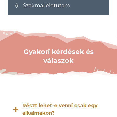
Szakmai életutam
Gyakori kérdések és
válaszok
Részt lehet-e venni csak egy
alkalmakon?