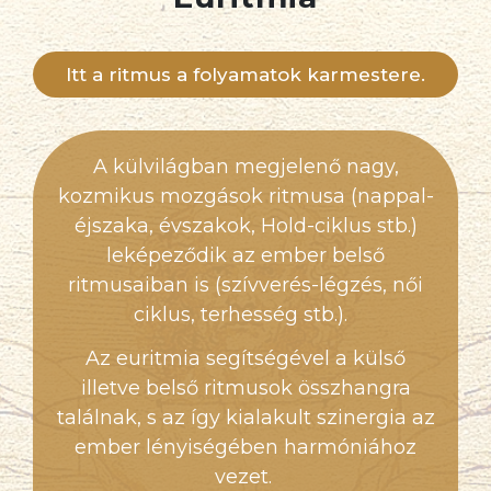
Itt a ritmus a folyamatok karmestere.
A külvilágban megjelenő nagy,
kozmikus mozgások ritmusa (nappal-
éjszaka, évszakok, Hold-ciklus stb.)
leképeződik az ember belső
ritmusaiban is (szívverés-légzés, női
ciklus, terhesség stb.).
Az euritmia segítségével a külső
illetve belső ritmusok összhangra
találnak, s az így kialakult szinergia az
ember lényiségében harmóniához
vezet.