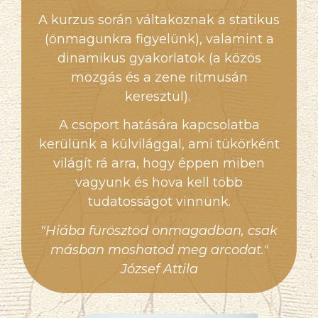
A kurzus során váltakoznak a statikus
(önmagunkra figyelünk)
, valamint a
dinamikus gyakorlatok (a közös
mozgás és a zene ritmusán
keresztül).
A csoport hatására kapcsolatba
kerülünk a külvilággal, ami tükörként
világít rá arra, hogy éppen miben
vagyunk és hova kell több
tudatosságot vinnünk.
"
Hiába fürösztöd önmagadban, csak
másban moshatod meg arcodat."
József Attila