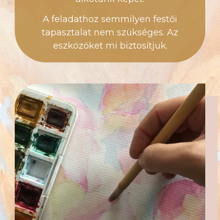
A feladathoz semmilyen festői
tapasztalat nem szükséges. Az
eszközöket mi biztosítjuk.