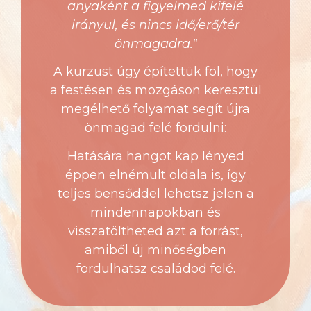
anyaként a figyelmed kifelé
irányul, és nincs idő/erő/tér
önmagadra."
A kurzust úgy építettük föl, hogy
a festésen és mozgáson keresztül
megélhető folyamat segít újra
önmagad felé fordulni:
Hatására hangot kap lényed
éppen elnémult oldala is, így
teljes bensőddel lehetsz jelen a
mindennapokban és
visszatöltheted azt a forrást,
amiből új minőségben
fordulhatsz családod felé.