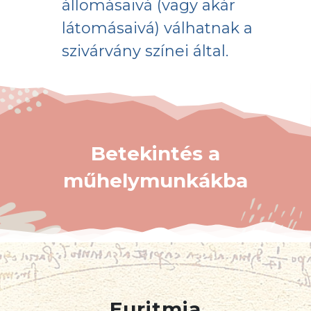
állomásaivá (vagy akár
látomásaivá) válhatnak a
szivárvány színei által.
Betekintés a
műhelymunkákba
Euritmia