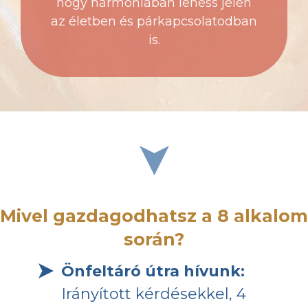
hogy harmóniában lehess jelen
az életben és párkapcsolatodban
is.
Mivel gazdagodhatsz a 8 alkalom
során?
Önfeltáró útra hívunk:
Irányított kérdésekkel, 4