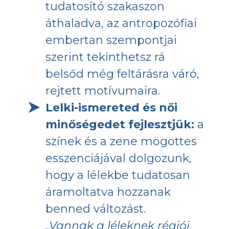
tudatosító szakaszon
áthaladva, az antropozófiai
embertan szempontjai
szerint tekinthetsz rá
belsőd még feltárásra váró,
rejtett motívumaira.
Lelki-ismereted és női
minőségedet fejlesztjük:
a
színek és a zene mögöttes
esszenciájával dolgozunk,
hogy a lélekbe tudatosan
áramoltatva hozzanak
benned változást.
„Vannak a léleknek régiói,