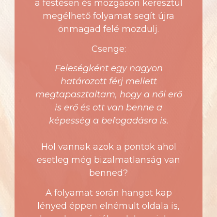
a festésen és mozgáson keresztül
megélhető folyamat segít újra
önmagad felé mozdulj.
Csenge:
Feleségként egy nagyon
határozott férj mellett
megtapasztaltam, hogy a női erő
is erő és ott van benne a
képesség a befogadásra is.
Hol vannak azok a pontok ahol
esetleg még bizalmatlanság van
benned?
A folyamat során hangot kap
lényed éppen elnémult oldala is,